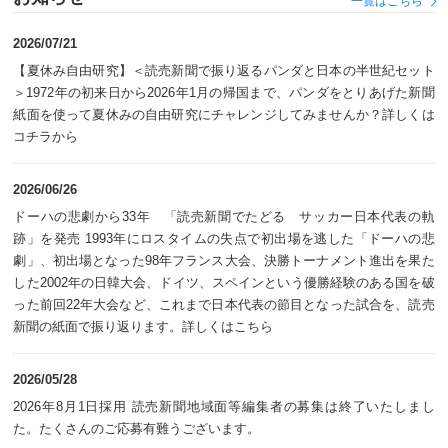
一覧はこちら
2026/07/21
【夏休み自由研究】＜読売新聞で振り返るパンダと日本の半世紀セット
＞1972年の初来日から2026年1月の帰国まで、パンダをとりあげた新聞
紙面を使って夏休みの自由研究にチャレンジしてみませんか？詳しくは
コチラから
2026/06/26
ドーハの悲劇から33年 「読売新聞でたどる サッカー日本代表の軌
跡」を発売 1993年にロスタイムの失点で初出場を逃した「ドーハの悲
劇」、初出場となった98年フランス大会、決勝トーナメント進出を果た
した2002年の日韓大会、ドイツ、スペインという優勝経験のある国を破
った前回22年大会など、これまで日本代表の節目となった試合を、読売
新聞の紙面で振り返ります。詳しくはこちら
2026/05/28
2026年8月1日採用 読売新聞地域面等編集者の募集は終了いたしまし
た。たくさんのご応募有難うございます。