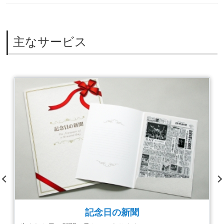
主なサービス
Previ
Nex
ous
聞
読売マイ新聞