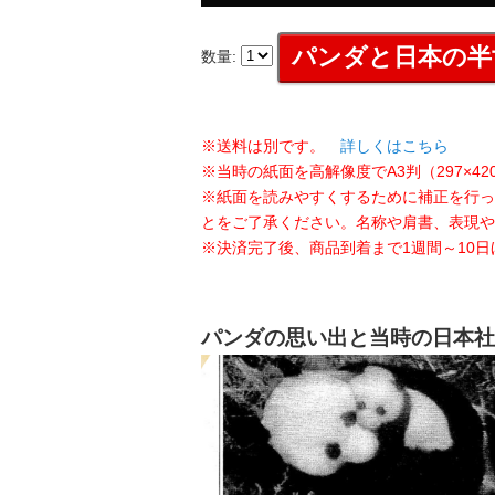
数量:
※送料は別です。
詳しくはこちら
※当時の紙面を高解像度でA3判（297×
※紙面を読みやすくするために補正を行っ
とをご了承ください。名称や肩書、表現や
※決済完了後、商品到着まで1週間～10
パンダの思い出と当時の日本社