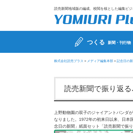
読売新聞地域版の編成、校閲を核とした編集ビジ
つくる
新聞・刊行物
株式会社読売プラス
>
メディア編集本部
>
記念日の新
読売新聞で振り返る
上野動物園の双子のジャイアントパンダが
なりました。1972年の初来日以来、日
念日の新聞」紙面セット「読売新聞で振り