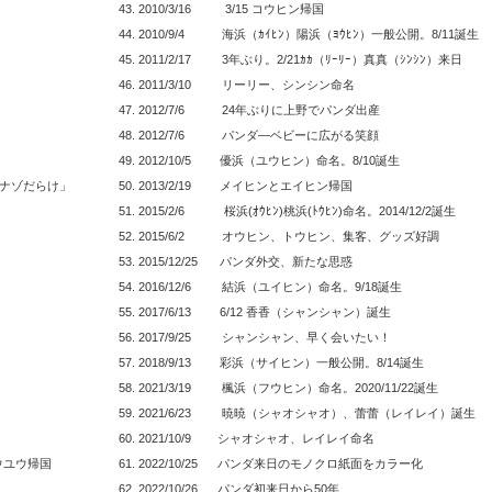
43. 2010/3/16 3/15 コウヒン帰国
44. 2010/9/4 海浜（ｶｲﾋﾝ）陽浜（ﾖｳﾋﾝ）一般公開。8/11誕生
45. 2011/2/17 3年ぶり。2/21ｶｶ（ﾘｰﾘｰ）真真（ｼﾝｼﾝ）来日
46. 2011/3/10 リーリー、シンシン命名
47. 2012/7/6 24年ぶりに上野でパンダ出産
48. 2012/7/6 パンダ―ベビーに広がる笑顔
49. 2012/10/5 優浜（ユウヒン）命名。8/10誕生
態はナゾだらけ」
50. 2013/2/19 メイヒンとエイヒン帰国
51. 2015/2/6 桜浜(ｵｳﾋﾝ)桃浜(ﾄｳﾋﾝ)命名。2014/12/2誕生
52. 2015/6/2 オウヒン、トウヒン、集客、グッズ好調
53. 2015/12/25 パンダ外交、新たな思惑
54. 2016/12/6 結浜（ユイヒン）命名。9/18誕生
55. 2017/6/13 6/12 香香（シャンシャン）誕生
56. 2017/9/25 シャンシャン、早く会いたい！
57. 2018/9/13 彩浜（サイヒン）一般公開。8/14誕生
58. 2021/3/19 楓浜（フウヒン）命名。2020/11/22誕生
59. 2021/6/23 暁暁（シャオシャオ）、蕾蕾（レイレイ）誕生
60. 2021/10/9 シャオシャオ、レイレイ命名
 ユウユウ帰国
61. 2022/10/25 パンダ来日のモノクロ紙面をカラー化
62. 2022/10/26 パンダ初来日から50年