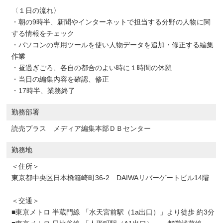
〈１日の流れ〉
・朝の9時半、新聞やインターネットで担当する分野の人物に関
する情報をチェック
・パソコンの専用ツールを使い人物データを追加・修正する編集
作業
・昼過ぎごろ、各自の都合のよい時に１時間の休憩
・当日の編集内容を確認、修正
・17時半、業務終了
勤務部署
読売プラス メディア編集本部ＤＢセンター
勤務地
＜住所＞
東京都中央区日本橋箱崎町36-2 DAIWAリバーゲートビル14階
＜交通＞
■東京メトロ 半蔵門線 「水天宮前駅（1a出口）」より徒歩 約3分