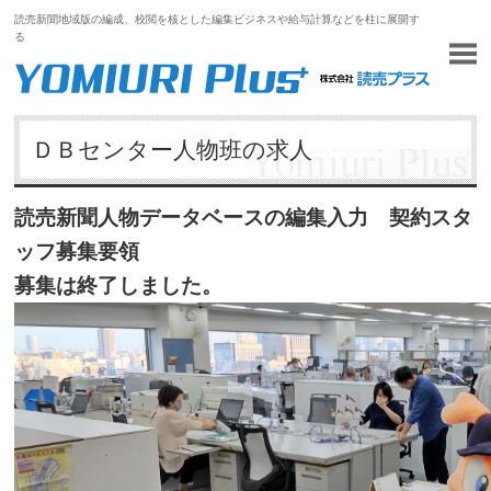
読売新聞地域版の編成、校閲を核とした編集ビジネスや給与計算などを柱に展開す
る
ＤＢセンター人物班の求人
読売新聞人物データベースの編集入力 契約スタ
ッフ募集要領
募集は終了しました。