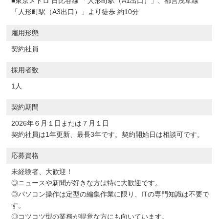
■東京メトロ 日比谷線 「人形町駅（A1出口）」、都営浅草線
「人形町駅（A3出口）」より徒歩 約10分
雇用形態
契約社員
採用者数
1人
契約期間
2026年６月１日または７月１日
契約社員は1年更新、最長3年です。契約開始日は相談可です。
応募資格
未経験者、大歓迎！
◎ニュースや新聞が好きな方は特に大歓迎です。
◎パソコン操作は定型の編集作業に限り、ITの専門知識は不要で
す。
◎コツコツ型の業務が得意な方にも向いています。