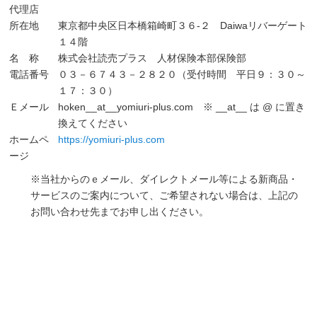
代理店
所在地
東京都中央区日本橋箱崎町３６-２ Daiwaリバーゲート
１４階
名 称
株式会社読売プラス 人材保険本部保険部
電話番号
０３－６７４３－２８２０（受付時間 平日９：３０～
１７：３０）
Ｅメール
hoken__at__yomiuri-plus.com ※ __at__ は @ に置き
換えてください
ホームペ
https://yomiuri-plus.com
ージ
※当社からのｅメール、ダイレクトメール等による新商品・
サービスのご案内について、ご希望されない場合は、上記の
お問い合わせ先までお申し出ください。