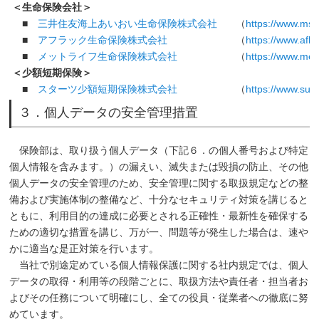
＜生命保険会社＞
■
三井住友海上あいおい生命保険株式会社
（
https://www.msa-
■
アフラック生命保険株式会社
（
https://www.aflac
■
メットライフ生命保険株式会社
（
https://www.metli
＜少額短期保険＞
■
スターツ少額短期保険株式会社
（
https://www.sum
３．個人データの安全管理措置
保険部は、取り扱う個人データ（下記６．の個人番号および特定
個人情報を含みます。）の漏えい、滅失または毀損の防止、その他
個人データの安全管理のため、安全管理に関する取扱規定などの整
備および実施体制の整備など、十分なセキュリティ対策を講じると
ともに、利用目的の達成に必要とされる正確性・最新性を確保する
ための適切な措置を講じ、万が一、問題等が発生した場合は、速や
かに適当な是正対策を行います。
当社で別途定めている個人情報保護に関する社内規定では、個人
データの取得・利用等の段階ごとに、取扱方法や責任者・担当者お
よびその任務について明確にし、全ての役員・従業者への徹底に努
めています。