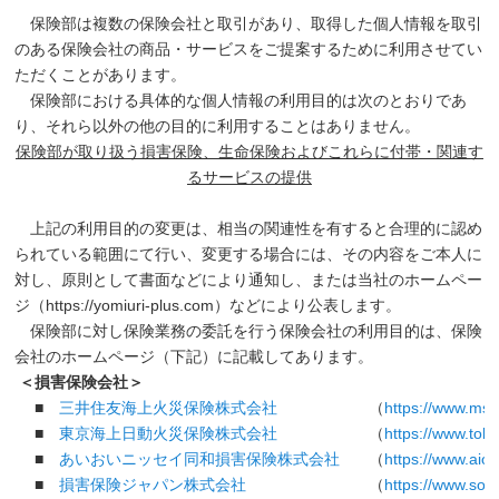
保険部は複数の保険会社と取引があり、取得した個人情報を取引
のある保険会社の商品・サービスをご提案するために利用させてい
ただくことがあります。
保険部における具体的な個人情報の利用目的は次のとおりであ
り、それら以外の他の目的に利用することはありません。
保険部が取り扱う損害保険、生命保険およびこれらに付帯・関連す
るサービスの提供
上記の利用目的の変更は、相当の関連性を有すると合理的に認め
られている範囲にて行い、変更する場合には、その内容をご本人に
対し、原則として書面などにより通知し、または当社のホームペー
ジ（https://yomiuri-plus.com）などにより公表します。
保険部に対し保険業務の委託を行う保険会社の利用目的は、保険
会社のホームページ（下記）に記載してあります。
＜損害保険会社＞
■
三井住友海上火災保険株式会社
（
https://www.ms-
■
東京海上日動火災保険株式会社
（
https://www.toki
■
あいおいニッセイ同和損害保険株式会社
（
https://www.aioi
■
損害保険ジャパン株式会社
（
https://www.som