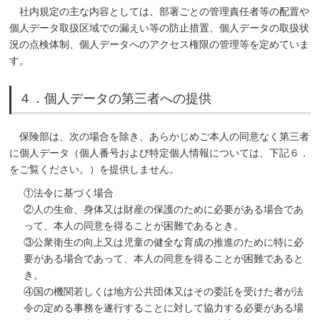
社内規定の主な内容としては、部署ごとの管理責任者等の配置や
個人データ取扱区域での漏えい等の防止措置、個人データの取扱状
況の点検体制、個人データへのアクセス権限の管理等を定めていま
す。
４．個人データの第三者への提供
保険部は、次の場合を除き、あらかじめご本人の同意なく第三者
に個人データ（個人番号および特定個人情報については、下記６．
をご覧ください。）を提供しません。
①法令に基づく場合
②人の生命、身体又は財産の保護のために必要がある場合であ
って、本人の同意を得ることが困難であるとき。
③公衆衛生の向上又は児童の健全な育成の推進のために特に必
要がある場合であって、本人の同意を得ることが困難であると
き。
④国の機関若しくは地方公共団体又はその委託を受けた者が法
令の定める事務を遂行することに対して協力する必要がある場