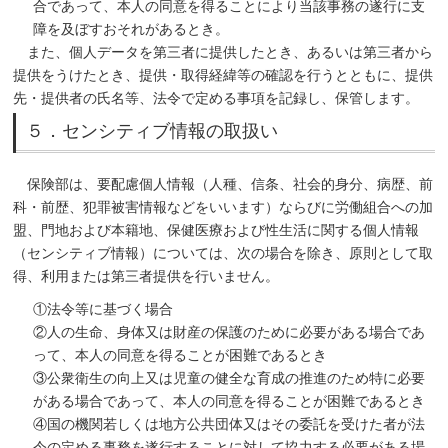
合であって、本人の同意を得ることにより当該事務の遂行に支
障を及ぼすおそれがあるとき。
また、個人データを第三者に提供したとき、あるいは第三者から
提供をうけたとき、提供・取得経緯等の確認を行うとともに、提供
先・提供者の氏名等、法令で定める事項を記録し、保管します。
５．センシティブ情報の取扱い
保険部は、要配慮個人情報（人種、信条、社会的身分、病歴、前
科・前歴、犯罪被害情報などをいいます）ならびに労働組合への加
盟、門地および本籍地、保健医療および性生活に関する個人情報
（センシティブ情報）については、次の場合を除き、原則として取
得、利用または第三者提供を行いません。
①法令等に基づく場合
②人の生命、身体又は財産の保護のために必要がある場合であ
って、本人の同意を得ることが困難であるとき
③公衆衛生の向上又は児童の健全な育成の推進のため特に必要
がある場合であって、本人の同意を得ることが困難であるとき
④国の機関若しくは地方公共団体又はその委託を受けた者が法
令の定める事務を遂行することに対して協力する必要がある場